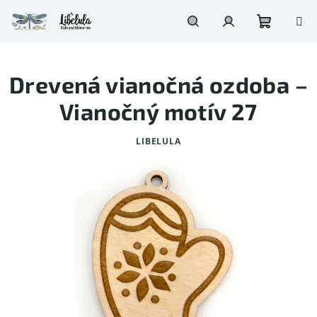
Prejsť
na
obsah
Nákupn
Hľadať
Prihlásenie
Drevená vianočná ozdoba –
košík
Vianočný motív 27
LIBELULA