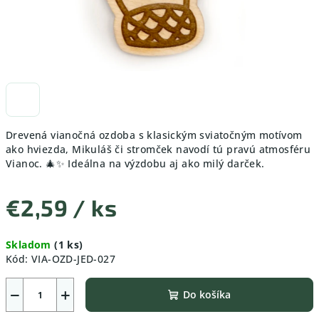
Drevená vianočná ozdoba s klasickým sviatočným motívom
ako hviezda, Mikuláš či stromček navodí tú pravú atmosféru
Vianoc. 🎄✨ Ideálna na výzdobu aj ako milý darček.
€2,59
/ ks
Jednotková
Skladom
(1 ks)
cena:
Kód:
VIA-OZD-JED-027
−
+
Do košíka