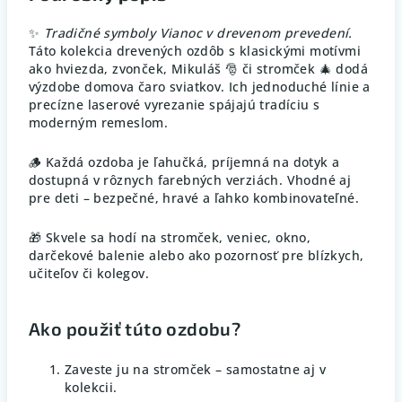
✨
Tradičné symboly Vianoc v drevenom prevedení.
Táto kolekcia drevených ozdôb s klasickými motívmi
ako hviezda, zvonček, Mikuláš 🎅 či stromček 🎄 dodá
výzdobe domova čaro sviatkov. Ich jednoduché línie a
precízne laserové vyrezanie spájajú tradíciu s
moderným remeslom.
🪵 Každá ozdoba je ľahučká, príjemná na dotyk a
dostupná v rôznych farebných verziách. Vhodné aj
pre deti – bezpečné, hravé a ľahko kombinovateľné.
🎁 Skvele sa hodí na stromček, veniec, okno,
darčekové balenie alebo ako pozornosť pre blízkych,
učiteľov či kolegov.
Ako použiť túto ozdobu?
Zaveste ju na stromček – samostatne aj v
kolekcii.