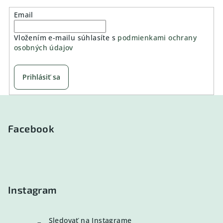
Email
Vložením e-mailu súhlasíte s
podmienkami ochrany
osobných údajov
Prihlásiť sa
Z
á
p
Facebook
ä
t
i
e
Instagram
Sledovať na Instagrame