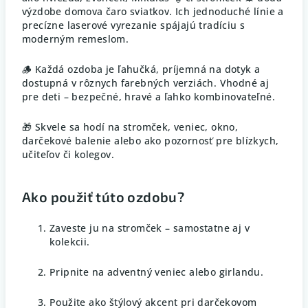
výzdobe domova čaro sviatkov. Ich jednoduché línie a
precízne laserové vyrezanie spájajú tradíciu s
moderným remeslom.
🪵 Každá ozdoba je ľahučká, príjemná na dotyk a
dostupná v rôznych farebných verziách. Vhodné aj
pre deti – bezpečné, hravé a ľahko kombinovateľné.
🎁 Skvele sa hodí na stromček, veniec, okno,
darčekové balenie alebo ako pozornosť pre blízkych,
učiteľov či kolegov.
Ako použiť túto ozdobu?
Zaveste ju na stromček – samostatne aj v
kolekcii.
Pripnite na adventný veniec alebo girlandu.
Použite ako štýlový akcent pri darčekovom