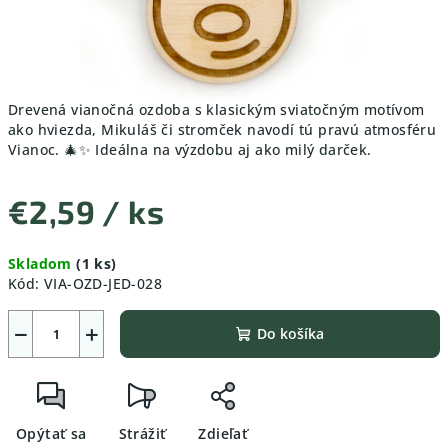
Drevená vianočná ozdoba s klasickým sviatočným motívom
ako hviezda, Mikuláš či stromček navodí tú pravú atmosféru
Vianoc. 🎄✨ Ideálna na výzdobu aj ako milý darček.
€2,59
/ ks
Jednotková
Skladom
(1 ks)
cena:
Kód:
VIA-OZD-JED-028
−
+
Do košíka
Opýtať sa
Strážiť
Zdieľať