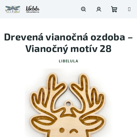
Prejsť
na
obsah
Nákupn
Hľadať
Prihlásenie
Drevená vianočná ozdoba –
košík
Vianočný motív 28
LIBELULA