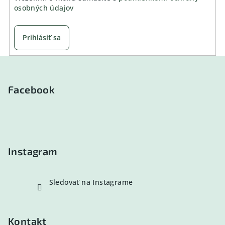
osobných údajov
Prihlásiť sa
Z
á
p
Facebook
ä
t
i
e
Instagram
Sledovať na Instagrame
Kontakt