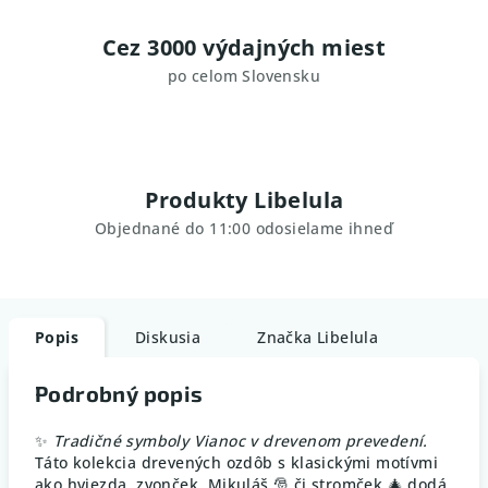
Cez 3000 výdajných miest
po celom Slovensku
Produkty Libelula
Objednané do 11:00 odosielame ihneď
Popis
Diskusia
Značka
Libelula
Podrobný popis
✨
Tradičné symboly Vianoc v drevenom prevedení.
Táto kolekcia drevených ozdôb s klasickými motívmi
ako hviezda, zvonček, Mikuláš 🎅 či stromček 🎄 dodá