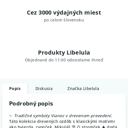
Cez 3000 výdajných miest
po celom Slovensku
Produkty Libelula
Objednané do 11:00 odosielame ihneď
Popis
Diskusia
Značka
Libelula
Podrobný popis
✨
Tradičné symboly Vianoc v drevenom prevedení.
Táto kolekcia drevených ozdôb s klasickými motívmi
ako hviezda, zvonček, Mikuláš 🎅 či stromček 🎄 dodá