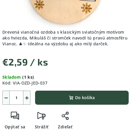
Drevená vianočná ozdoba s klasickým sviatočným motívom
ako hviezda, Mikuláš či stromček navodí tú pravú atmosféru
Vianoc. 🎄✨ Ideálna na výzdobu aj ako milý darček.
€2,59
/ ks
Jednotková
Skladom
(1 ks)
cena:
Kód:
VIA-OZD-JED-037
−
+
Do košíka
Opýtať sa
Strážiť
Zdieľať