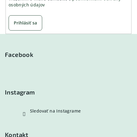
osobných údajov
Prihlásiť sa
Z
á
p
Facebook
ä
t
i
e
Instagram
Sledovať na Instagrame
Kontakt