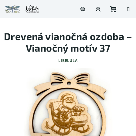
Prejsť
na
obsah
Nákupn
Hľadať
Prihlásenie
Drevená vianočná ozdoba –
košík
Vianočný motív 37
LIBELULA