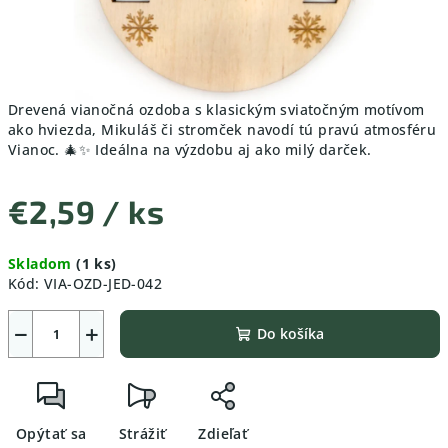
Drevená vianočná ozdoba s klasickým sviatočným motívom
ako hviezda, Mikuláš či stromček navodí tú pravú atmosféru
Vianoc. 🎄✨ Ideálna na výzdobu aj ako milý darček.
€2,59
/ ks
Jednotková
Skladom
(1 ks)
cena:
Kód:
VIA-OZD-JED-042
−
+
Do košíka
Opýtať sa
Strážiť
Zdieľať