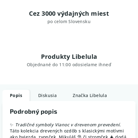
Cez 3000 výdajných miest
po celom Slovensku
Produkty Libelula
Objednané do 11:00 odosielame ihneď
Popis
Diskusia
Značka
Libelula
Podrobný popis
✨
Tradičné symboly Vianoc v drevenom prevedení.
Táto kolekcia drevených ozdôb s klasickými motívmi
ako hviezda, zvonček, Mikuláš 🎅 či stromček 🎄 dodá