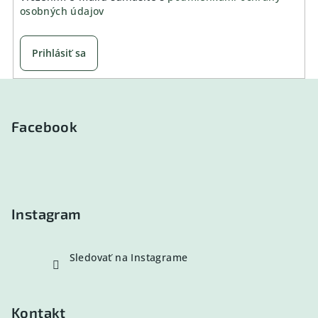
osobných údajov
Prihlásiť sa
Z
á
p
Facebook
ä
t
i
e
Instagram
Sledovať na Instagrame
Kontakt