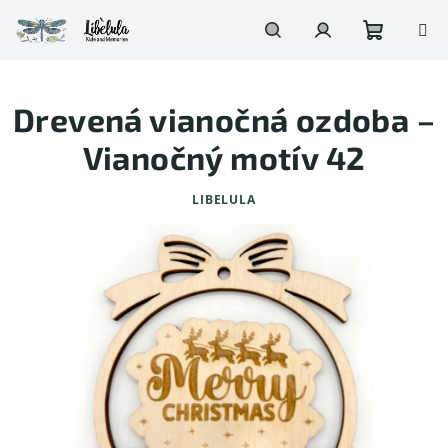
Prejsť
na
obsah
Nákupn
Hľadať
Prihlásenie
Drevená vianočná ozdoba –
košík
Vianočný motív 42
LIBELULA