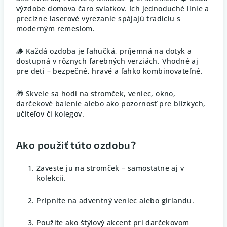
výzdobe domova čaro sviatkov. Ich jednoduché línie a
precízne laserové vyrezanie spájajú tradíciu s
moderným remeslom.
🪵 Každá ozdoba je ľahučká, príjemná na dotyk a
dostupná v rôznych farebných verziách. Vhodné aj
pre deti – bezpečné, hravé a ľahko kombinovateľné.
🎁 Skvele sa hodí na stromček, veniec, okno,
darčekové balenie alebo ako pozornosť pre blízkych,
učiteľov či kolegov.
Ako použiť túto ozdobu?
Zaveste ju na stromček – samostatne aj v
kolekcii.
Pripnite na adventný veniec alebo girlandu.
Použite ako štýlový akcent pri darčekovom