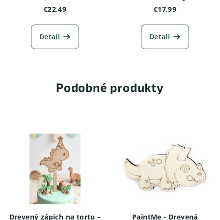
mäkká“ (1 ks)
€22,49
€17,99
Detail
Detail
Podobné produkty
Drevený zápich na tortu –
PaintMe - Drevená