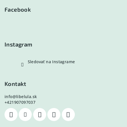
á
p
Facebook
ä
t
i
e
Instagram
Sledovať na Instagrame
Kontakt
info
@
libelula.sk
+421907097037