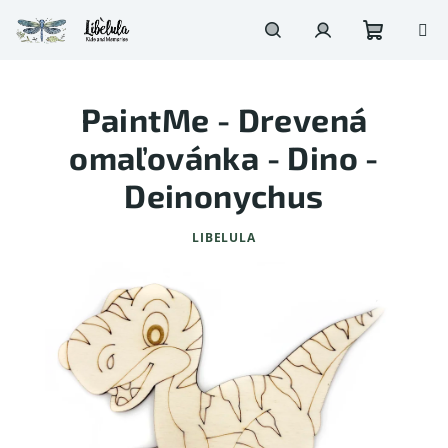
Prejsť
na
obsah
Nákupn
Hľadať
Prihlásenie
PaintMe - Drevená
košík
omaľovánka - Dino -
Deinonychus
LIBELULA