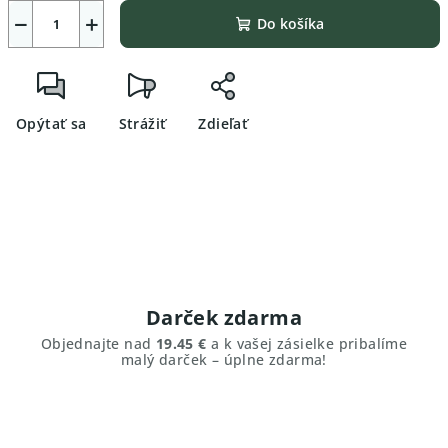
−
+
Do košíka
Opýtať sa
Strážiť
Zdieľať
Darček zdarma
Objednajte nad
19.45 €
a k vašej zásielke pribalíme
malý darček – úplne zdarma!