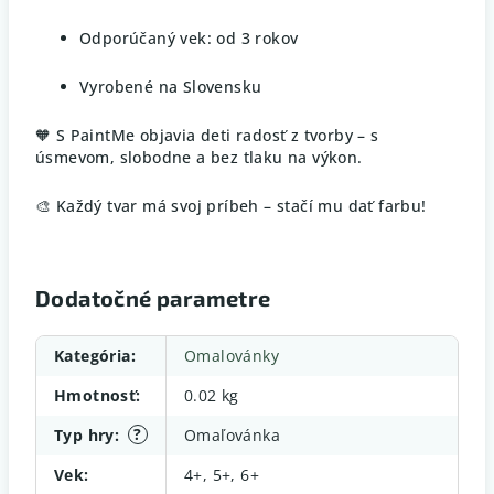
Odporúčaný vek: od 3 rokov
Vyrobené na Slovensku
🧡 S PaintMe objavia deti radosť z tvorby – s
úsmevom, slobodne a bez tlaku na výkon.
🎨 Každý tvar má svoj príbeh – stačí mu dať farbu!
Dodatočné parametre
Kategória
:
Omalovánky
Hmotnosť
:
0.02 kg
?
Typ hry
:
Omaľovánka
Vek
:
4+, 5+, 6+