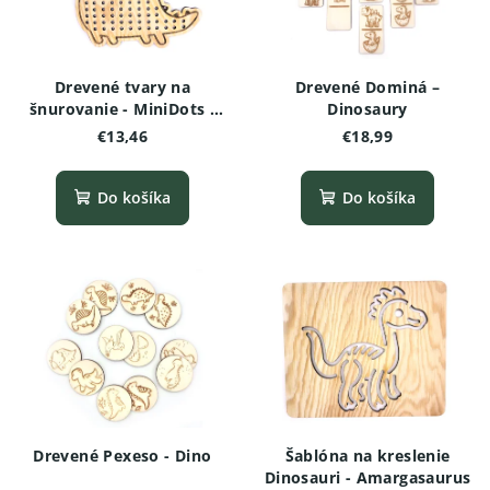
Drevené tvary na
Drevené Dominá –
šnurovanie - MiniDots -
Dinosaury
Dinosaurus
€13,46
€18,99
Do košíka
Do košíka
Drevené Pexeso - Dino
Šablóna na kreslenie
Dinosauri - Amargasaurus