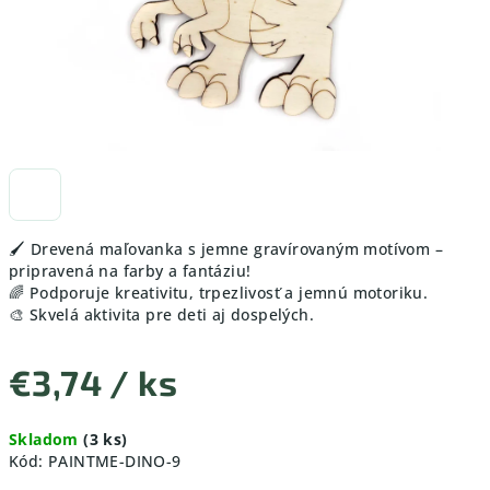
🖌️ Drevená maľovanka s jemne gravírovaným motívom –
pripravená na farby a fantáziu!
🌈 Podporuje kreativitu, trpezlivosť a jemnú motoriku.
🎨 Skvelá aktivita pre deti aj dospelých.
€3,74
/ ks
Jednotková
Skladom
(3 ks)
cena:
Kód:
PAINTME-DINO-9