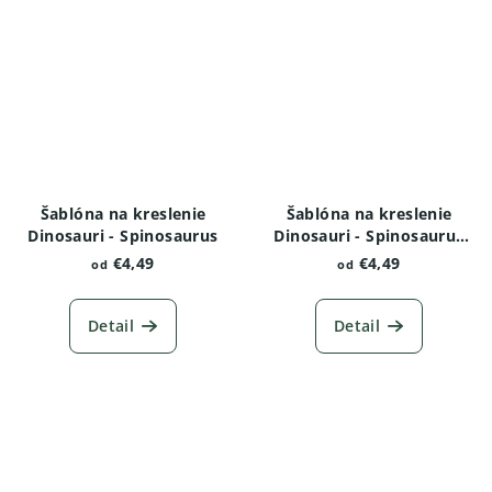
Šablóna na kreslenie
Šablóna na kreslenie
Dinosauri - Spinosaurus
Dinosauri - Spinosaurus
varianta 2
€4,49
€4,49
od
od
Detail
Detail