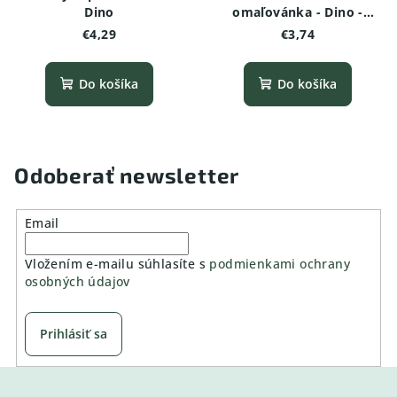
Dino
omaľovánka - Dino -
Pachyrhinosaurus (baby)
€4,29
€3,74
Do košíka
Do košíka
Odoberať newsletter
Email
Vložením e-mailu súhlasíte s
podmienkami ochrany
osobných údajov
Prihlásiť sa
Z