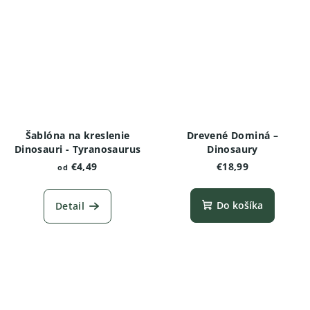
Šablóna na kreslenie
Drevené Dominá –
Dinosauri - Tyranosaurus
Dinosaury
€4,49
€18,99
od
Do košíka
Detail