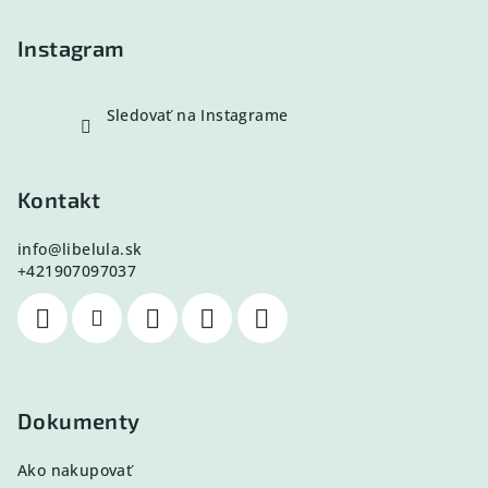
i
e
Instagram
Sledovať na Instagrame
Kontakt
info
@
libelula.sk
+421907097037
Dokumenty
Ako nakupovať