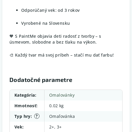
Odporúčaný vek: od 3 rokov
Vyrobené na Slovensku
🧡 S PaintMe objavia deti radosť z tvorby – s
úsmevom, slobodne a bez tlaku na výkon.
🎨 Každý tvar má svoj príbeh – stačí mu dať farbu!
Dodatočné parametre
Kategória
:
Omalovánky
Hmotnosť
:
0.02 kg
?
Typ hry
:
Omaľovánka
Vek
:
2+, 3+