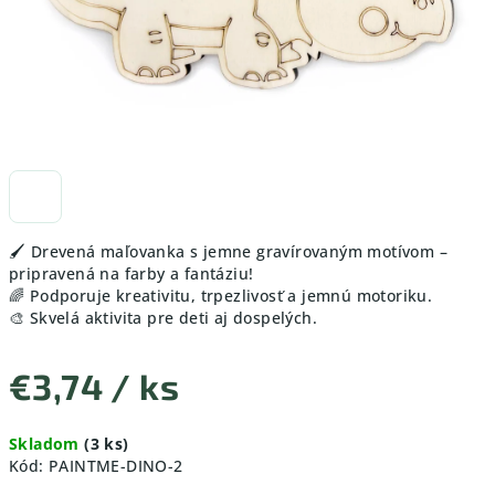
🖌️ Drevená maľovanka s jemne gravírovaným motívom –
pripravená na farby a fantáziu!
🌈 Podporuje kreativitu, trpezlivosť a jemnú motoriku.
🎨 Skvelá aktivita pre deti aj dospelých.
€3,74
/ ks
Jednotková
Skladom
(3 ks)
cena:
Kód:
PAINTME-DINO-2