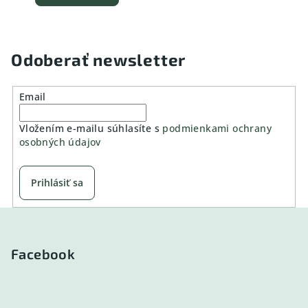
Odoberať newsletter
Email
Vložením e-mailu súhlasíte s
podmienkami ochrany
osobných údajov
Prihlásiť sa
Z
á
p
Facebook
ä
t