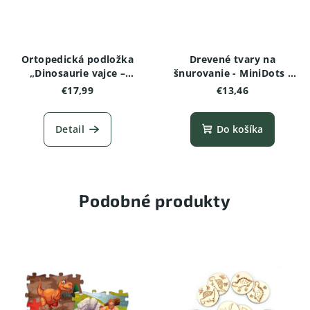
Ortopedická podložka
Drevené tvary na
„Dinosaurie vajce –
šnurovanie - MiniDots -
mäkká“ (1 ks)
Dinosaurus
€17,99
€13,46
Detail
Do košíka
Podobné produkty