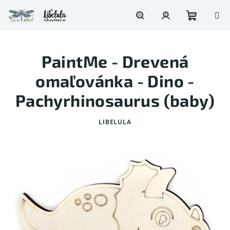
Prejsť
na
obsah
Nákupn
Hľadať
Prihlásenie
PaintMe - Drevená
košík
omaľovánka - Dino -
Pachyrhinosaurus (baby)
LIBELULA