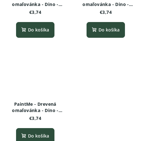
omaľovánka - Dino -
omaľovánka - Dino -
Brachiosaurus
Deinonychus
€3,74
€3,74
Do košíka
Do košíka
PaintMe - Drevená
omaľovánka - Dino -
Triceratops
€3,74
Do košíka