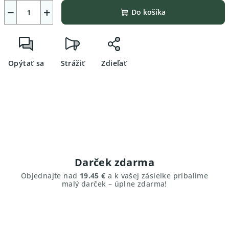
−
+
Do košíka
Opýtať sa
Strážiť
Zdieľať
Darček zdarma
Objednajte nad
19.45 €
a k vašej zásielke pribalíme
malý darček – úplne zdarma!