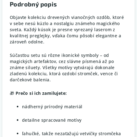
Podrobný popis
Objavte kolekciu drevených vianočných ozdôb, ktoré
v sebe nesú kúzlo a nostalgiu známeho magického
sveta. Každý kúsok je presne vyrezaný laserom z
kvalitnej preglejky, vďaka čomu pôsobí elegantne a
zároveň odolne.
Súčasťou setu sú rôzne ikonické symboly – od
magických artefaktov, cez slávne písmená až po
známe siluety. Všetky motívy vytvárajú dokonale
zladenú kolekciu, ktorá ozdobí stromček, vence či
darčekové balenia.
🎁
Prečo si ich zamilujete:
nádherný prírodný materiál
detailne spracované motívy
ľahučké, takže nezaťažujú vetvičky stromčeka