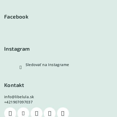
Z
á
p
Facebook
ä
t
i
e
Instagram
Sledovať na Instagrame
Kontakt
info
@
libelula.sk
+421907097037