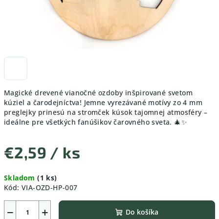
Magické drevené vianočné ozdoby inšpirované svetom
kúziel a čarodejníctva! Jemne vyrezávané motívy zo 4 mm
preglejky prinesú na stromček kúsok tajomnej atmosféry –
ideálne pre všetkých fanúšikov čarovného sveta. 🎄✨
€2,59
/ ks
Jednotková
Skladom
(1 ks)
cena:
Kód:
VIA-OZD-HP-007
−
+
Do košíka