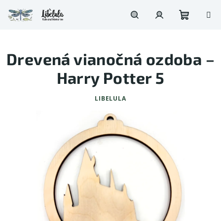
Prejsť
na
obsah
Nákupn
Hľadať
Prihlásenie
Drevená vianočná ozdoba –
košík
Harry Potter 5
LIBELULA