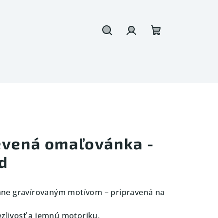
Hľadať
Prihlásenie
Nákupný
košík
evená omaľovánka -
d
mne gravírovaným motívom – pripravená na
ezlivosť a jemnú motoriku.