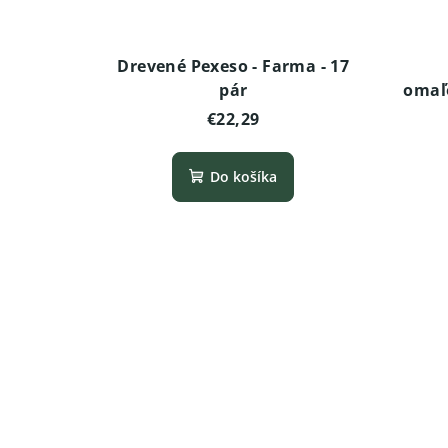
Drevené Pexeso - Farma - 17
pár
omaľ
Ameri
€22,29
Do košíka