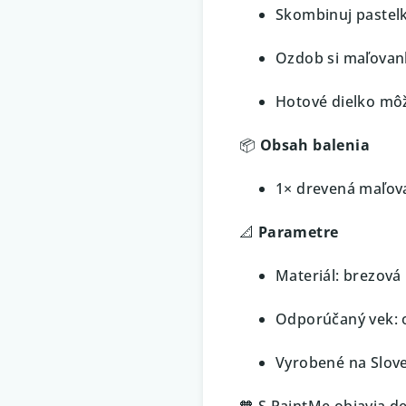
Skombinuj pastelk
Ozdob si maľovank
Hotové dielko môž
📦
Obsah balenia
1× drevená maľov
📐
Parametre
Materiál: brezová
Odporúčaný vek: 
Vyrobené na Slov
🧡 S PaintMe objavia d