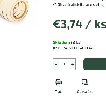
🎨 Skvelá aktivita pre deti a
€3,74
/ k
Jednotková
cena:
Skladom
(3 ks)
Kód:
PAINTME-AUTA-5
−
+
Tlač
Opýtať sa