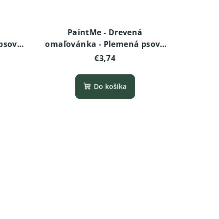
PaintMe - Drevená
sov -
omaľovánka - Plemená psov -
Boxer
€3,74
Do košíka