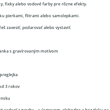
y, fixky alebo vodové farby pre rôzne efekty.
u pierkami, flitrami alebo samolepkami.
eš zavesiť, podarovať alebo vystaviť.
anka s gravírovaným motívom
 preglejka
od 3 rokov
ensku
eti radosť z tvorby – s úsmevom, slobodne a bez tlaku na