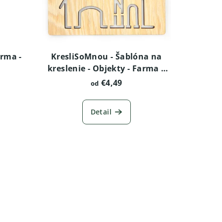
arma -
KresliSoMnou - Šablóna na
kreslenie - Objekty - Farma s
veterným mlynom
€4,49
od
Detail