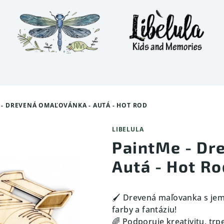
 - DREVENÁ OMAĽOVÁNKA - AUTÁ - HOT ROD
LIBELULA
PaintMe - Dr
Autá - Hot Ro
🖌️ Drevená maľovanka s je
farby a fantáziu!
🌈 Podporuje kreativitu, trp