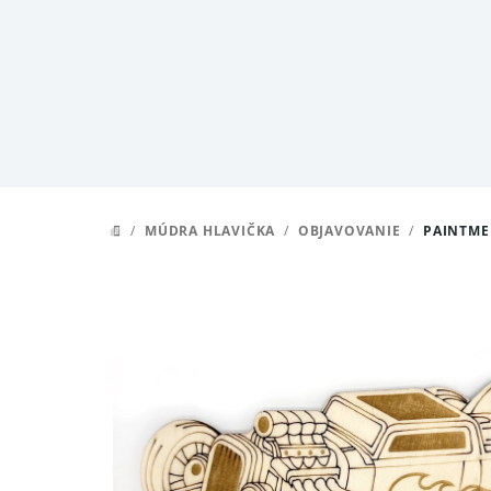
Prejsť
na
obsah
/
MÚDRA HLAVIČKA
/
OBJAVOVANIE
/
PAINTME
DOMOV