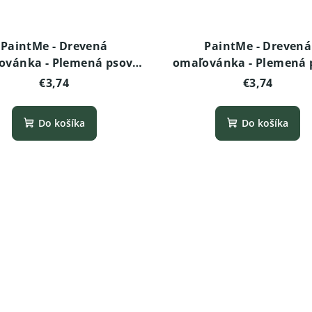
PaintMe - Drevená
PaintMe - Drevená
ovánka - Plemená psov -
omaľovánka - Plemená p
cký stafordšírsky teriér
Rottweiler
€3,74
€3,74
Do košíka
Do košíka