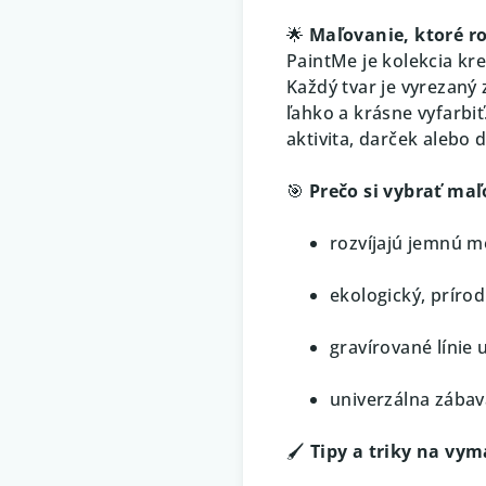
🌟
Maľovanie, ktoré roz
PaintMe je kolekcia kr
Každý tvar je vyrezaný 
ľahko a krásne vyfarbi
aktivita, darček alebo 
🎯
Prečo si vybrať ma
rozvíjajú jemnú m
ekologický, prírod
gravírované línie 
univerzálna zábav
🖌️
Tipy a triky na vy