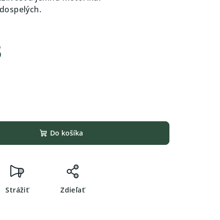
j dospelých.
s
Do košíka
Strážiť
Zdieľať