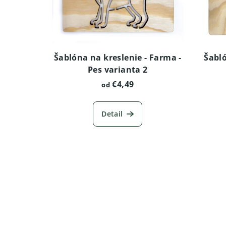
Šablóna na kreslenie - Farma -
Šabló
Pes varianta 2
€4,49
od
Detail