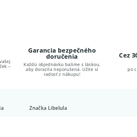
Garancia bezpečného
Cez 3
doručenia
vašej
Každú objednávku balíme s láskou,
ček –
aby dorazila neporušená. Užite si
po 
radosť z nákupu!
ia
Značka
Libelula