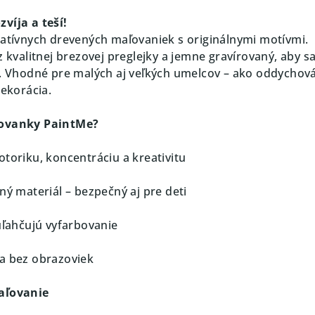
víja a teší!
eatívnych drevených maľovaniek s originálnymi motívmi.
z kvalitnej brezovej preglejky a jemne gravírovaný, aby sa
ť. Vhodné pre malých aj veľkých umelcov – ako oddychov
dekorácia.
ľovanky PaintMe?
otoriku, koncentráciu a kreativitu
ný materiál – bezpečný aj pre deti
uľahčujú vyfarbovanie
a bez obrazoviek
maľovanie